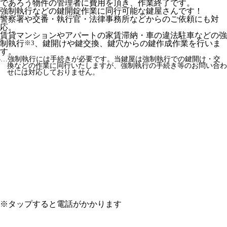
であろう物件の管理者に費用を頂き、作業終了です。
強制執行などの鍵開錠作業に同行可能な鍵屋さんです！
警察署や交番・執行官・法律事務所などからのご依頼にも対
応。
賃貸マンションやアパートの家賃滞納・車の違法駐車などの強
制執行
※3
、鍵開けや鍵交換、鍵穴からの鍵作成作業を行いま
す。
3…強制執行には手続きが必要です。当鍵屋は強制執行での鍵開け・交
換などの作業に同行いたしますが、強制執行の手続き等のお問い合わ
せには対応しておりません。
※タップすると電話がかかります