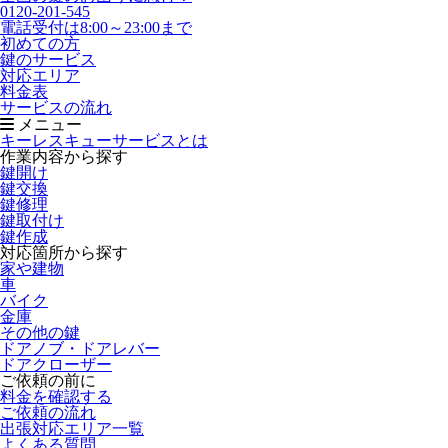
0120-201-545
電話受付は8:00～23:00まで
初めての方
鍵のサービス
対応エリア
料金表
サービスの流れ
メニュー
キーレスキューサービスとは
作業内容から探す
鍵開け
鍵交換
鍵修理
鍵取付け
鍵作成
対応箇所から探す
家や建物
車
バイク
金庫
その他の鍵
ドアノブ・ドアレバー
ドアクローザー
ご依頼の前に
料金を確認する
ご依頼の流れ
出張対応エリア一覧
よくある質問