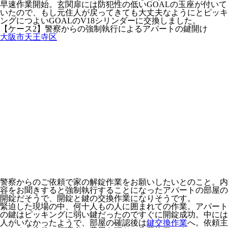
早速作業開始。玄関扉には防犯性の低いGOALの玉座が付いて
いたので、もし元住人が戻ってきても大丈夫なようにとピッキ
ングにつよいGOALのV18シリンダーに交換しました。
【ケース2】警察からの強制執行によるアパートの鍵開け
大阪市天王寺区
警察からのご依頼で家の解錠作業をお願いしたいとのこと。内
容をお聞きすると強制執行することになったアパートの部屋の
開錠だそうで、開錠と鍵の交換作業になりそうです。
緊迫した現場の中、何十人もの人に囲まれての作業。アパート
の鍵はピッキングに弱い鍵だったのですぐに開錠成功。中には
人がいなかったようで、部屋の確認後は
鍵交換作業
へ。依頼主