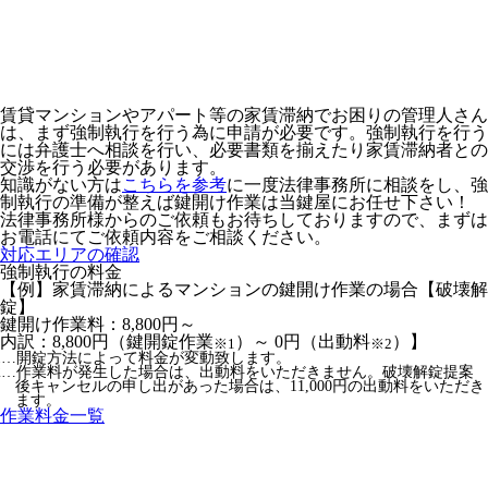
賃貸マンションやアパート等の家賃滞納でお困りの管理人さん
は、まず強制執行を行う為に申請が必要です。強制執行を行う
には弁護士へ相談を行い、必要書類を揃えたり家賃滞納者との
交渉を行う必要があります。
知識がない方は
こちらを参考
に一度法律事務所に相談をし、強
制執行の準備が整えば鍵開け作業は当鍵屋にお任せ下さい！
法律事務所様からのご依頼もお待ちしておりますので、まずは
お電話にてご依頼内容をご相談ください。
対応エリアの確認
強制執行の料金
【例】家賃滞納によるマンションの鍵開け作業の場合【破壊解
錠】
鍵開け作業料：8,800円～
内訳：8,800円（鍵開錠作業
）～ 0円（出動料
）】
※1
※2
1…開錠方法によって料金が変動致します。
2…作業料が発生した場合は、出動料をいただきません。破壊解錠提案
後キャンセルの申し出があった場合は、11,000円の出動料をいただき
ます。
作業料金一覧