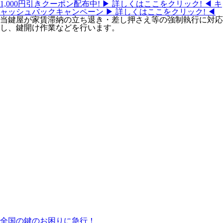
1,000円引きクーポン配布中!
▶ 詳しくはここをクリック! ◀
キ
ャッシュバックキャンペーン
▶ 詳しくはここをクリック! ◀
当鍵屋が家賃滞納の立ち退き・差し押さえ等の強制執行に対応
し、鍵開け作業などを行います。
全国の鍵のお困りに急行！