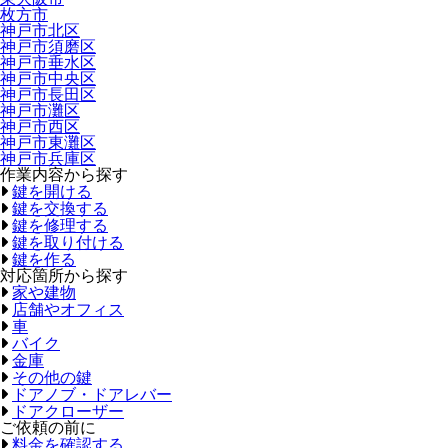
枚方市
神戸市北区
神戸市須磨区
神戸市垂水区
神戸市中央区
神戸市長田区
神戸市灘区
神戸市西区
神戸市東灘区
神戸市兵庫区
作業内容から探す
鍵を開ける
鍵を交換する
鍵を修理する
鍵を取り付ける
鍵を作る
対応箇所から探す
家や建物
店舗やオフィス
車
バイク
金庫
その他の鍵
ドアノブ・ドアレバー
ドアクローザー
ご依頼の前に
料金を確認する