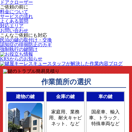
ドアクローザー
ご依頼の前に
料金について
サービスの流れ
よくある質問
対応エリア
お問い合わせ
こんなご依頼にも対応
民泊の鍵の取付け・交換
認知症の徘徊防止のカギ
強制執行の鍵開け
KRSからのお知らせ
作業箇所の選択
建物の鍵
金庫の鍵
車の鍵
家庭用、業務
国産車、輸入
用、耐火キャビ
車、トラック、
ネット、など
特殊車両など