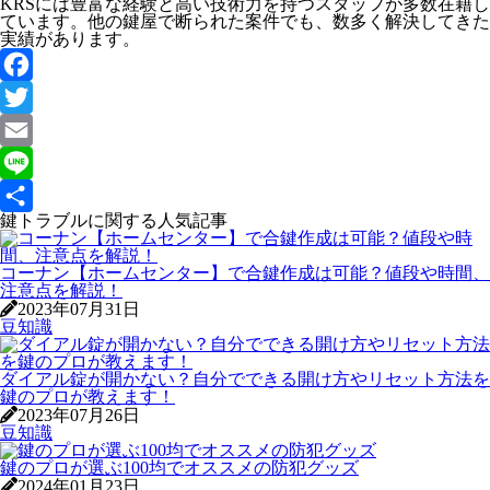
KRSには豊富な経験と高い技術力を持つスタッフが多数在籍し
ています。他の鍵屋で断られた案件でも、数多く解決してきた
実績があります。
Facebook
Twitter
Email
Line
鍵トラブルに関する人気記事
共
有
コーナン【ホームセンター】で合鍵作成は可能？値段や時間、
注意点を解説！
2023年07月31日
豆知識
ダイアル錠が開かない？自分でできる開け方やリセット方法を
鍵のプロが教えます！
2023年07月26日
豆知識
鍵のプロが選ぶ100均でオススメの防犯グッズ
2024年01月23日