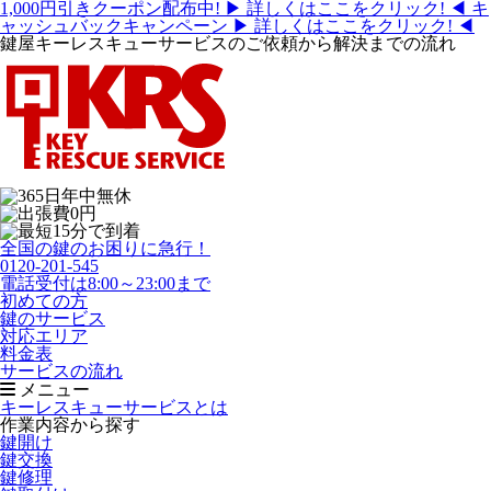
1,000円引きクーポン配布中!
▶ 詳しくはここをクリック! ◀
キ
ャッシュバックキャンペーン
▶ 詳しくはここをクリック! ◀
鍵屋キーレスキューサービスのご依頼から解決までの流れ
全国の鍵のお困りに急行！
0120-201-545
電話受付は8:00～23:00まで
初めての方
鍵のサービス
対応エリア
料金表
サービスの流れ
メニュー
キーレスキューサービスとは
作業内容から探す
鍵開け
鍵交換
鍵修理