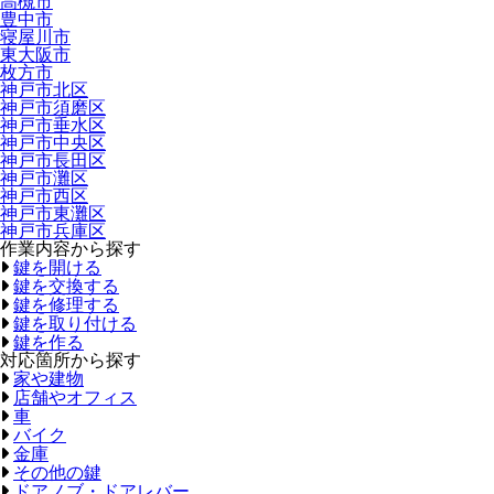
高槻市
豊中市
寝屋川市
東大阪市
枚方市
神戸市北区
神戸市須磨区
神戸市垂水区
神戸市中央区
神戸市長田区
神戸市灘区
神戸市西区
神戸市東灘区
神戸市兵庫区
作業内容から探す
鍵を開ける
鍵を交換する
鍵を修理する
鍵を取り付ける
鍵を作る
対応箇所から探す
家や建物
店舗やオフィス
車
バイク
金庫
その他の鍵
ドアノブ・ドアレバー