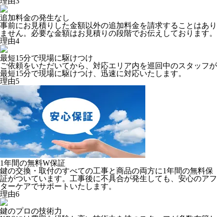
理由
3
追加料金の
発生なし
事前にお見積りした金額以外の追加料金を請求することはあり
ません。必要な金額はお見積りの段階でお伝えしております。
理由
4
最短15分
で現場に駆けつけ
ご依頼をいただいてから、対応エリア内を巡回中のスタッフが
最短15分で現場に駆けつけ、迅速に対応いたします。
理由
5
1年間の
無料W保証
鍵の交換・取付のすべての工事と商品の両方に1年間の無料保
証がついています。工事後に不具合が発生しても、安心のアフ
ターケアでサポートいたします。
理由
6
鍵のプロの
技術力