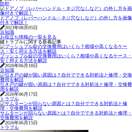
防犯
ドアノブ（レバーハンドル・ネジ穴なしなど）の外し方を画像
付きで解説！
2023年08月05日
豆知識
お役立ち情報の一覧を見る
鍵トラブルに関する新着記事
プッシュプル錠の交換費用はいくら？相場や高くなるケース・
安く抑える方法を解説
2026年06月18日
豆知識
引き戸の鍵が固い原因は？自分でできる対処法と修理・交換費
用を解説
2026年06月17日
トラブル
サムターンが回らない原因とは？自分でできる対処法と修理・
交換費用を解説
2026年06月15日
トラブル