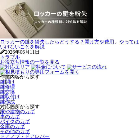
ロッカーの鍵を紛失したらどうする？開け方や費用、やっては
いけないことを解説
2026年06月11日
トラブル
お役立ち情報の一覧を見る
作業内容から探す
鍵開け
鍵修理
鍵交換
鍵取付け
鍵作成
対応箇所から探す
家や建物のカギ
車のカギ
バイクのカギ
金庫のカギ
その他のカギ
ドアノブ・ドアレバー