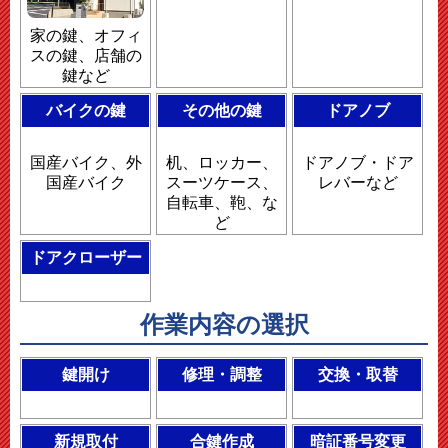
家の鍵、オフィ
スの鍵、店舗の
鍵など
バイクの鍵
その他の鍵
ドアノブ
国産バイク、外
机、ロッカー、
ドアノブ・ドア
国産バイク
スーツケース、
レバーなど
自転車、鞄、な
ど
ドアクローザー
作業内容の選択
鍵開け
修理・調整
交換・取替
新規取付
合鍵作成
暗証番号変更