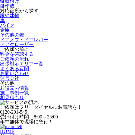
鍵取付け
鍵作成
対応箇所から探す
家や建物
車
バイク
金庫
その他の鍵
ドアノブ・ドアレバー
ドアクローザー
ご依頼の前に
料金を確認する
ご依頼の流れ
出張対応エリア一覧
よくある質問
お問い合わせ
運営会社
その他
お役立ち情報
施工事例一覧
相見積もり
ご依頼はフリーダイヤルにお電話を！
0120-201-545
受け付け時間 8:00～23:00
年中無休で現場に急行！
HOME