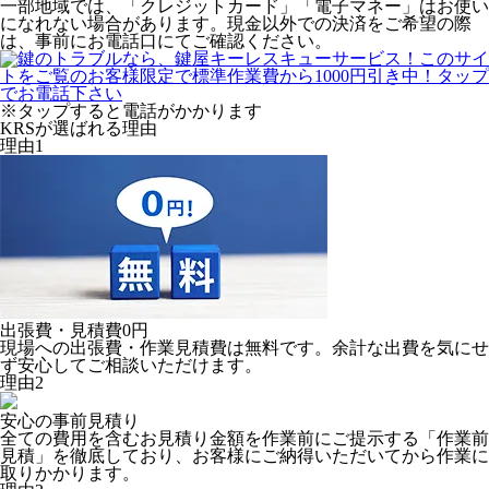
一部地域では、「クレジットカード」「電子マネー」はお使い
になれない場合があります。現金以外での決済をご希望の際
は、事前にお電話口にてご確認ください。
※タップすると電話がかかります
KRSが選ばれる理由
理由
1
出張費・見積費
0円
現場への出張費・作業見積費は無料です。余計な出費を気にせ
ず安心してご相談いただけます。
理由
2
安心の
事前見積り
全ての費用を含むお見積り金額を作業前にご提示する「作業前
見積」を徹底しており、お客様にご納得いただいてから作業に
取りかかります。