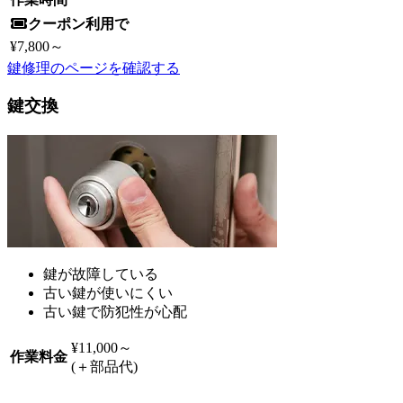
クーポン利用で
¥7,800
～
鍵修理のページを確認する
鍵交換
鍵が故障している
古い鍵が使いにくい
古い鍵で防犯性が心配
¥11,000
～
作業料金
(＋部品代)