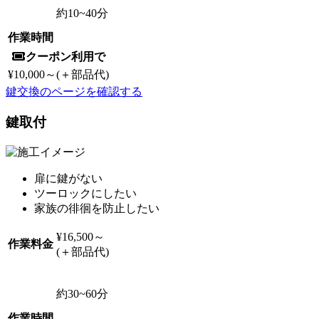
約
10~40
分
作業時間
クーポン利用で
¥10,000
～(＋部品代)
鍵交換のページを確認する
鍵取付
扉に鍵がない
ツーロックにしたい
家族の徘徊を防止したい
¥16,500
～
作業料金
(＋部品代)
約
30~60
分
作業時間