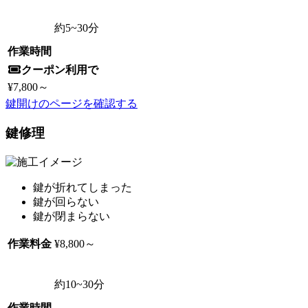
約
5~30
分
作業時間
クーポン利用で
¥7,800
～
鍵開けのページを確認する
鍵修理
鍵が折れてしまった
鍵が回らない
鍵が閉まらない
作業料金
¥8,800
～
約
10~30
分
作業時間