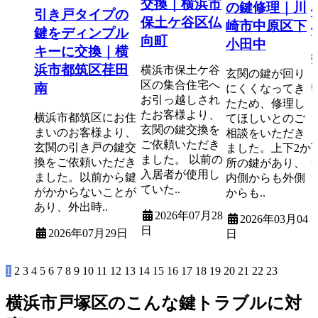
交換｜横浜市
の鍵修理｜川
引き戸タイプの
保土ケ谷区仏
崎市中原区下
鍵をディンプル
向町
小田中
キーに交換｜横
浜市都筑区荏田
横浜市保土ケ谷
玄関の鍵が回り
区の集合住宅へ
南
にくくなってき
お引っ越しされ
たため、修理し
たお客様より、
横浜市都筑区にお住
てほしいとのご
玄関の鍵交換を
まいのお客様より、
相談をいただき
ご依頼いただき
玄関の引き戸の鍵交
ました。上下2か
ました。 以前の
換をご依頼いただき
所の鍵があり、
入居者が使用し
ました。以前から鍵
内側からも外側
ていた..
がかからないことが
からも..
あり、外出時..
2026年07月28
2026年03月04
日
2026年07月29日
日
1
2
3
4
5
6
7
8
9
10
11
12
13
14
15
16
17
18
19
20
21
22
23
横浜市戸塚区のこんな鍵トラブルに対