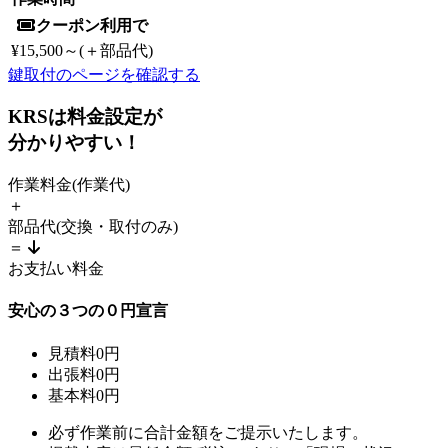
クーポン利用で
¥15,500
～(＋部品代)
鍵取付のページを確認する
KRSは料金設定が
分かりやすい！
作業料金
(作業代)
＋
部品代
(交換・取付のみ)
＝
お支払い料金
安心の
３
つの
０
円宣言
見積料
0
円
出張料
0
円
基本料
0
円
必ず作業前に合計金額をご提示いたします。