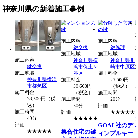
神奈川県の新着施工事例
施工内容
施工内容
鍵交換
鍵修理
施工地域
施工地域
施工内容
神奈川県
横
神奈川県
川
鍵交換
浜市保土ケ
崎市中原区
施工地域
谷区
施工料金
神奈川県
横浜
施工料金
25,500円
市都筑区
30,668円
（税込）
施工料金
（税込）
施工時間
38,500円（税
施工時間
20分
込）
30分
評価
施工時間
評価
★★★★
★
40分
★★★★★
GOAL社のデ
評価
集合住宅の鍵
★★★★★
ィンプルキー