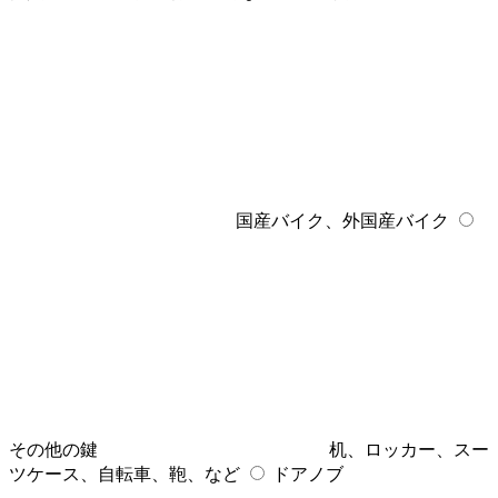
国産バイク、外国産バイク
その他の鍵
机、ロッカー、スー
ツケース、自転車、鞄、など
ドアノブ