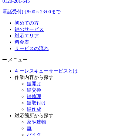
0120-201-545
電話受付は8:00～23:00まで
初めての方
鍵のサービス
対応エリア
料金表
サービスの流れ
メニュー
キーレスキューサービスとは
作業内容から探す
鍵開け
鍵交換
鍵修理
鍵取付け
鍵作成
対応箇所から探す
家や建物
車
バイク