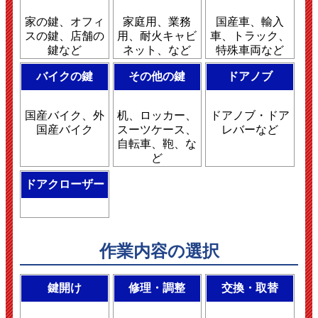
家の鍵、オフィ
家庭用、業務
国産車、輸入
スの鍵、店舗の
用、耐火キャビ
車、トラック、
鍵など
ネット、など
特殊車両など
バイクの鍵
その他の鍵
ドアノブ
国産バイク、外
机、ロッカー、
ドアノブ・ドア
国産バイク
スーツケース、
レバーなど
自転車、鞄、な
ど
ドアクローザー
作業内容の選択
鍵開け
修理・調整
交換・取替