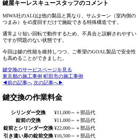
鍵屋キーレスキュースタッフのコメント
MIWA社のALQは他の製品と異なり、サムターン（室内側の
つまみ）を45度回すだけで施錠できる特殊構造です。
通常より短い回転で動作するため、不具合と誤解されやすい
ですが問題のない状態です。
今回は鍵の性能を維持しつつ、ご希望のGOAL製品で安全性
も高めることができました。
鍵交換のサービスページを見る
東京都
の施工事例
町田市
の施工事例
◀前の記事へ
次の記事へ▶
鍵交換の作業料金
シリンダー交換
¥11,000～
＋部品代
錠前の交換
¥11,000～
＋部品代
錠前とシリンダー交換
¥22,000～
＋部品代
引き違い扉の錠前交換
¥16,500～
＋部品代