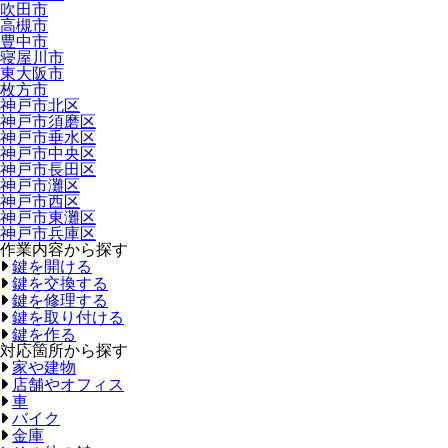
吹田市
高槻市
豊中市
寝屋川市
東大阪市
枚方市
神戸市北区
神戸市須磨区
神戸市垂水区
神戸市中央区
神戸市長田区
神戸市灘区
神戸市西区
神戸市東灘区
神戸市兵庫区
作業内容から探す
鍵を開ける
鍵を交換する
鍵を修理する
鍵を取り付ける
鍵を作る
対応箇所から探す
家や建物
店舗やオフィス
車
バイク
金庫