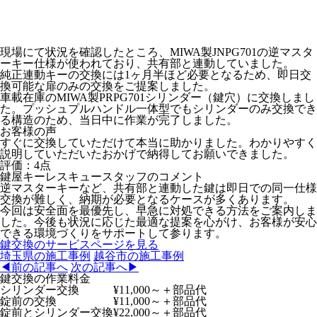
現場にて状況を確認したところ、MIWA製JNPG701の逆マスタ
ーキー仕様が使われており、共有部と連動していました。
純正連動キーの交換には1ヶ月半ほど必要となるため、即日交
換可能な扉のみの交換をご提案しました。
車載在庫のMIWA製PRPG701シリンダー（鍵穴）に交換しまし
た。プッシュプルハンドル一体型でもシリンダーのみ交換でき
る構造のため、当日中に作業が完了しました。
お客様の声
すぐに交換していただけて本当に助かりました。わかりやすく
説明していただいたおかげで納得してお願いできました。
評価：
4点
鍵屋キーレスキュースタッフのコメント
逆マスターキーなど、共有部と連動した鍵は即日での同一仕様
交換が難しく、納期が必要となるケースが多くあります。
今回は安全面を最優先し、早急に対処できる方法をご案内しま
した。今後も状況に応じた最適な提案を心がけ、お客様が安心
できる環境づくりをサポートして参ります。
鍵交換のサービスページを見る
埼玉県
の施工事例
越谷市
の施工事例
◀前の記事へ
次の記事へ▶
鍵交換の作業料金
シリンダー交換
¥11,000～
＋部品代
錠前の交換
¥11,000～
＋部品代
錠前とシリンダー交換
¥22,000～
＋部品代