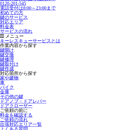
0120-201-545
電話受付は8:00～23:00まで
初めての方
鍵のサービス
対応エリア
料金表
サービスの流れ
メニュー
キーレスキューサービスとは
作業内容から探す
鍵開け
鍵交換
鍵修理
鍵取付け
鍵作成
対応箇所から探す
家や建物
車
バイク
金庫
その他の鍵
ドアノブ・ドアレバー
ドアクローザー
ご依頼の前に
料金を確認する
ご依頼の流れ
出張対応エリア一覧
よくある質問