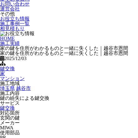
お問い合わせ
運営会社
その他
お役立ち情報
施工事例一覧
相見積もり
HOME
施工実績
家の鍵を住所がわかるものと一緒に失くした｜越谷市恩間
家の鍵を住所がわかるものと一緒に失くした｜越谷市恩間
2025/12/03
鍵交換
家
マンション
施工地域
埼玉県
越谷市
施工内容
鍵の紛失による鍵交換
サービス
鍵交換
対応箇所
玄関の鍵
メーカー
MIWA
使用部品
PR