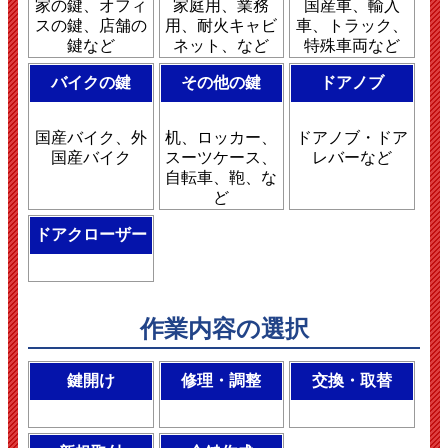
家の鍵、オフィ
家庭用、業務
国産車、輸入
スの鍵、店舗の
用、耐火キャビ
車、トラック、
鍵など
ネット、など
特殊車両など
バイクの鍵
その他の鍵
ドアノブ
国産バイク、外
机、ロッカー、
ドアノブ・ドア
国産バイク
スーツケース、
レバーなど
自転車、鞄、な
ど
ドアクローザー
作業内容の選択
鍵開け
修理・調整
交換・取替