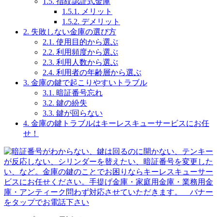
1.5.
指紋認証式金庫
1.5.1.
メリット
1.5.2.
デメリット
2.
失敗しない金庫の選び方
2.1.
使用目的から選ぶ
2.2.
利用頻度から選ぶ
2.3.
利用人数から選ぶ
2.4.
利用者の年齢層から選ぶ
3.
金庫の鍵で起こりやすいトラブル
3.1.
暗証番号忘れ
3.2.
鍵の紛失
3.3.
鍵が回らない
4.
金庫の鍵トラブルはキーレスキューサービスにお任
せ！