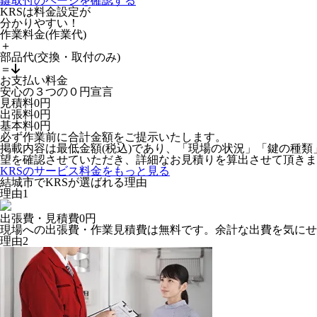
鍵取付のページを確認する
KRSは料金設定が
分かりやすい！
作業料金
(作業代)
＋
部品代
(交換・取付のみ)
＝
お支払い料金
安心の
３
つの
０
円宣言
見積料
0
円
出張料
0
円
基本料
0
円
必ず作業前に合計金額をご提示いたします。
掲載内容は最低金額(税込)であり、「現場の状況」「鍵の種
望を確認させていただき、詳細なお見積りを算出させて頂きま
KRSのサービス料金をもっと見る
結城市でKRSが選ばれる理由
理由
1
出張費・見積費
0円
現場への出張費・作業見積費は無料です。余計な出費を気にせ
理由
2