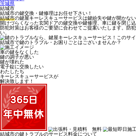
茨城県
結城市
結城市の鍵交換・鍵修理はお任せ下さい！
結城市
の鍵屋キーレスキューサービスは鍵紛失や鍵が開かない
開けづらくなった玄関ドアの
鍵交換
や
鍵修理
、車に鍵を閉じ込
防犯対策はお客様のご要望に合わせてご提案いたします。防犯
い。
結城市で鍵のトラブル・お困りごとはございませんか？
車の鍵をなくした
鍵の調子が悪い
鍵が壊れた
電子錠に交換したい
わたしたち
キーレスキューサービス
が
解決致します！
結城市の鍵トラブルのサービス料金について