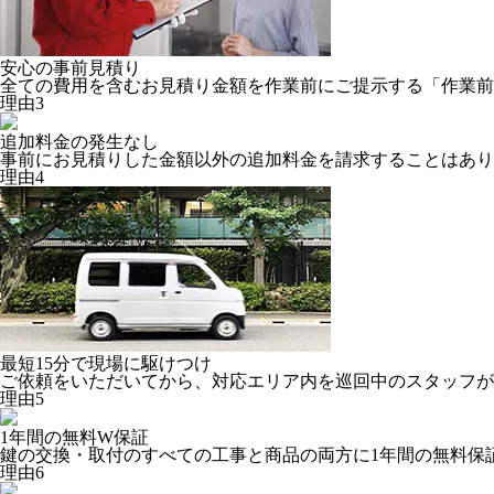
安心の
事前見積り
全ての費用を含むお見積り金額を作業前にご提示する「作業前
理由
3
追加料金の
発生なし
事前にお見積りした金額以外の追加料金を請求することはあり
理由
4
最短15分
で現場に駆けつけ
ご依頼をいただいてから、対応エリア内を巡回中のスタッフが
理由
5
1年間の
無料W保証
鍵の交換・取付のすべての工事と商品の両方に1年間の無料保
理由
6