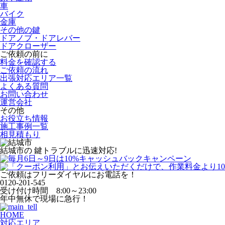
車
バイク
金庫
その他の鍵
ドアノブ・ドアレバー
ドアクローザー
ご依頼の前に
料金を確認する
ご依頼の流れ
出張対応エリア一覧
よくある質問
お問い合わせ
運営会社
その他
お役立ち情報
施工事例一覧
相見積もり
結城市
の
鍵トラブル
に
迅速対応!
ご依頼はフリーダイヤルにお電話を！
0120-201-545
受け付け時間 8:00～23:00
年中無休で現場に急行！
HOME
対応エリア