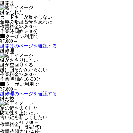
鍵開け
鍵を忘れた
カードキーが反応しない
金庫の暗証番号を忘れた
作業料金
¥8,800
～
作業時間
約
5~30
分
クーポン利用で
¥7,800
～
鍵開けのページを確認する
鍵修理
鍵がささりにくい
鍵が空回りする
鍵は回るがかからない
作業料金
¥8,800
～
作業時間
約
10~30
分
クーポン利用で
¥7,800
～
鍵修理のページを確認する
鍵交換
家の鍵を失くした
防犯性を上げたい
古い鍵を新しくしたい
¥11,000
～
作業料金
(＋部品代)
作業時間
約
10~40
分