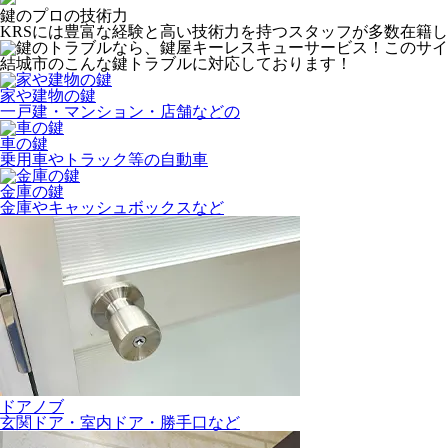
鍵のプロの
技術力
KRSには豊富な経験と高い技術力を持つスタッフが多数在籍
結城市のこんな鍵トラブルに対応しております！
家や建物の鍵
一戸建・マンション・店舗などの
車の鍵
乗用車やトラック等の自動車
金庫の鍵
金庫やキャッシュボックスなど
ドアノブ
玄関ドア・室内ドア・勝手口など