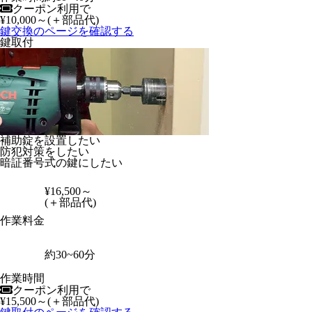
クーポン利用で
¥10,000
～(＋部品代)
鍵交換のページを確認する
鍵取付
補助錠を設置したい
防犯対策をしたい
暗証番号式の鍵にしたい
¥16,500
～
(＋部品代)
作業料金
約
30~60
分
作業時間
クーポン利用で
¥15,500
～(＋部品代)