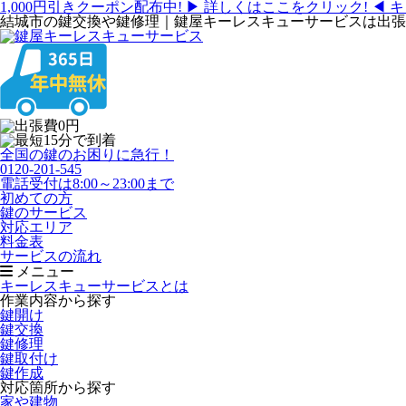
1,000円引きクーポン配布中!
▶ 詳しくはここをクリック! ◀
キ
結城市の鍵交換や鍵修理｜鍵屋キーレスキューサービスは出張
全国の鍵のお困りに急行！
0120-201-545
電話受付は8:00～23:00まで
初めての方
鍵のサービス
対応エリア
料金表
サービスの流れ
メニュー
キーレスキューサービスとは
作業内容から探す
鍵開け
鍵交換
鍵修理
鍵取付け
鍵作成
対応箇所から探す
家や建物