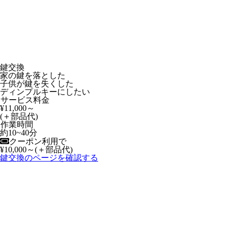
鍵交換
家の鍵を落とした
子供が鍵を失くした
ディンプルキーにしたい
サービス料金
¥11,000～
(＋部品代)
作業時間
約10~40分
クーポン利用で
¥10,000～
(＋部品代)
鍵交換のページを確認する