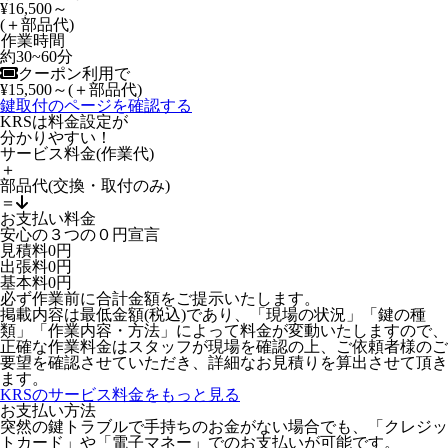
¥16,500～
(＋部品代)
作業時間
約30~60分
クーポン利用で
¥15,500～
(＋部品代)
鍵取付のページを確認する
KRSは料金設定が
分かりやすい！
サービス料金
(作業代)
＋
部品代
(交換・取付のみ)
＝
お支払い料金
安心の
３
つの
０
円宣言
見積料
0
円
出張料
0
円
基本料
0
円
必ず作業前に合計金額をご提示いたします。
掲載内容は最低金額(税込)であり、「現場の状況」「鍵の種
類」「作業内容・方法」によって料金が変動いたしますので、
正確な作業料金はスタッフが現場を確認の上、ご依頼者様のご
要望を確認させていただき、詳細なお見積りを算出させて頂き
ます。
KRSのサービス料金をもっと見る
お支払い方法
突然の鍵トラブルで手持ちのお金がない場合でも、「クレジッ
トカード」や「電子マネー」でのお支払いが可能です。