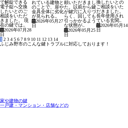
で解錠できる
換したいとの
れている建物と
頼いただきまし
電子錠へ交換
ご相談をいた
のことで、扉や
た。以前から鍵
したいとのご
だきました。
金具全体に劣化
が鍵穴に入りづ
相談をいただ
長年使用され
が見られる..
らく、回しても
きました。 現
ている玄関..
引っかかるよう
2026年05月27
在の鍵では..
な状態が..
2026年05月14
日
2026年07月28
日
2026年05月25
日
日
1
2
3
4
5
6
7
8
9
10
11
12
13
14
ふじみ野市のこんな鍵トラブルに対応しております！
家や建物の鍵
一戸建・マンション・店舗などの