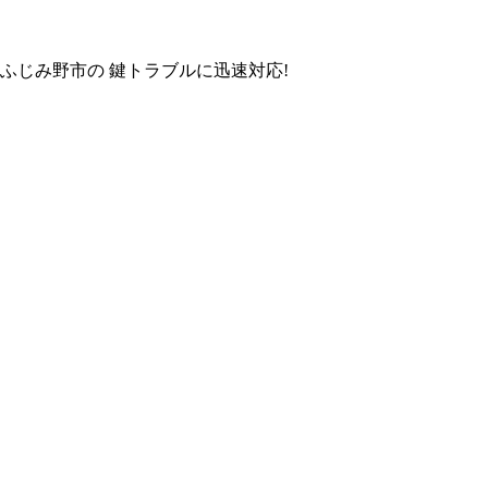
ふじみ野市
の
鍵トラブル
に
迅速対応!