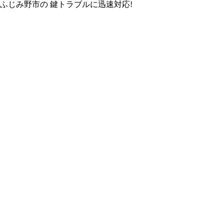
ふじみ野市
の
鍵トラブル
に
迅速対応!