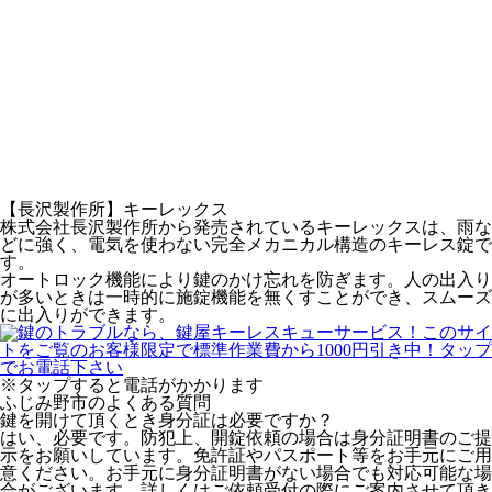
【長沢製作所】キーレックス
株式会社長沢製作所から発売されているキーレックスは、雨な
どに強く、電気を使わない完全メカニカル構造のキーレス錠で
す。
オートロック機能により鍵のかけ忘れを防ぎます。人の出入り
が多いときは一時的に施錠機能を無くすことができ、スムーズ
に出入りができます。
※タップすると電話がかかります
ふじみ野市のよくある質問
鍵を開けて頂くとき身分証は必要ですか？
はい、必要です。防犯上、開錠依頼の場合は身分証明書のご提
示をお願いしています。免許証やパスポート等をお手元にご用
意ください。お手元に身分証明書がない場合でも対応可能な場
合がございます。詳しくはご依頼受付の際にご案内させて頂き