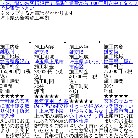
※タップすると電話がかかります
埼玉県の新着施工事例
施工内容
施工内容
施工内容
施工内容
鍵取付
鍵交換
鍵交換
鍵交換
施工地域
施工地域
施工地域
施工地域
埼玉県
所沢市
埼玉県
上尾市
埼玉県
上尾市
埼玉県
さいたま
施工料金
施工料金
施工料金
市南区
155,980円（税
77,000円（税
39,600円（税
施工料金
込）
込）
込）
40,700円（税
施工時間
施工時間
施工時間
込）
3時間
30分
30分
施工時間
評価
評価
評価
40分
★★★★★
★★★★
★
★★★★★
評価
一軒家の玄関
玄関のサムラ
長年使用した室
★★★★
★
に電子錠を取
ッチ錠が固い
内ドアの鍵交換
引き戸の鍵が入
り付け｜所沢
｜上尾市向山
｜上尾市小泉
りづらく回らな
市久米
上尾市にお住
上尾市の施設内
い｜さいたま市
所沢市にお住
まいのお客様
にある室内扉の
南区根岸
まいのお客様
より、玄関の
鍵交換をご依頼
さいたま市南区
より、玄関ド
鍵が重くなっ
いただきまし
にて玄関引き戸
アを指紋認証
てきたため交
た。長年使用さ
の鍵交換をご依