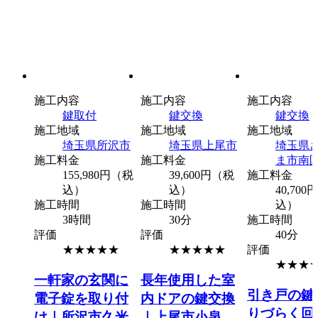
施工内容
施工内容
施工内容
鍵取付
鍵交換
鍵交換
施工地域
施工地域
施工地域
埼玉県
所沢市
埼玉県
上尾市
埼玉県
施工料金
施工料金
ま市南
155,980円（税
39,600円（税
施工料金
込）
込）
40,70
施工時間
施工時間
込）
3時間
30分
施工時間
評価
評価
40分
★★★★★
★★★★★
評価
★★★
一軒家の玄関に
長年使用した室
引き戸の鍵
電子錠を取り付
内ドアの鍵交換
りづらく回
け｜所沢市久米
｜上尾市小泉