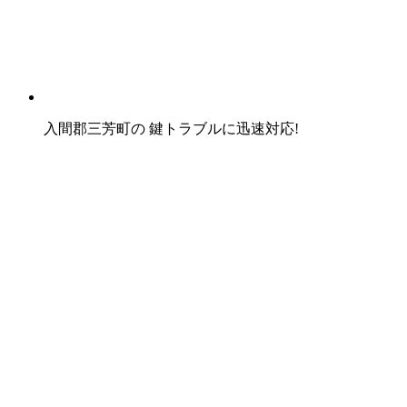
入間郡三芳町
の
鍵トラブル
に
迅速対応!