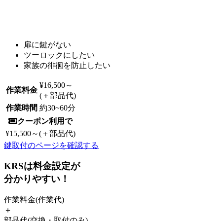
扉に鍵がない
ツーロックにしたい
家族の徘徊を防止したい
¥16,500
～
作業料金
(＋部品代)
作業時間
約
30~60
分
クーポン利用で
¥15,500
～(＋部品代)
鍵取付のページを確認する
KRSは料金設定が
分かりやすい！
作業料金
(作業代)
＋
部品代
(交換・取付のみ)