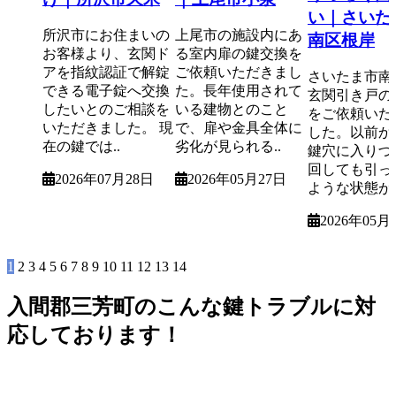
い｜さいた
所沢市にお住まいの
上尾市の施設内にあ
南区根岸
お客様より、玄関ド
る室内扉の鍵交換を
アを指紋認証で解錠
ご依頼いただきまし
さいたま市南
できる電子錠へ交換
た。長年使用されて
玄関引き戸の
したいとのご相談を
いる建物とのこと
をご依頼いた
いただきました。 現
で、扉や金具全体に
した。以前か
在の鍵では..
劣化が見られる..
鍵穴に入りづ
回しても引っ
2026年07月28日
2026年05月27日
ような状態が.
2026年05月
1
2
3
4
5
6
7
8
9
10
11
12
13
14
入間郡三芳町のこんな鍵トラブルに対
応しております！