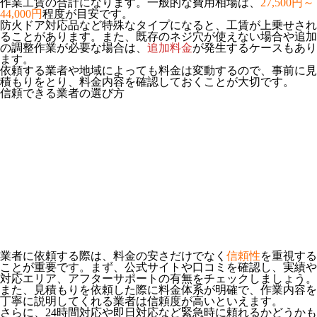
作業工賃
の合計になります。一般的な費用相場は、
27,500円～
44,000円
程度が目安です。
防火ドア対応品など特殊なタイプになると、工賃が上乗せされ
ることがあります。また、既存のネジ穴が使えない場合や追加
の調整作業が必要な場合は、
追加料金
が発生するケースもあり
ます。
依頼する業者や地域によっても料金は変動するので、事前に見
積もりをとり、料金内容を確認しておくことが大切です。
信頼できる業者の選び方
業者に依頼する際は、料金の安さだけでなく
信頼性
を重視する
ことが重要です。まず、公式サイトや口コミを確認し、実績や
対応エリア、アフターサポートの有無をチェックしましょう。
また、見積もりを依頼した際に
料金体系が明確
で、
作業内容を
丁寧に説明してくれる
業者は信頼度が高いといえます。
さらに、24時間対応や即日対応など緊急時に頼れるかどうかも