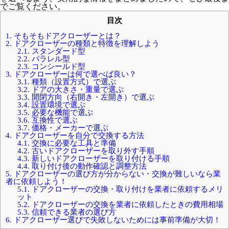
でご覧ください。
目次
1.
そもそもドアクローザーとは？
2.
ドアクローザーの種類と特徴を理解しよう
2.1.
スタンダード型
2.2.
パラレル型
2.3.
コンシールド型
3.
ドアクローザーは何で選べば良い？
3.1.
種類（設置方式）で選ぶ
3.2.
ドアの大きさ・重量で選ぶ
3.3.
開閉方向（右開き・左開き）で選ぶ
3.4.
設置環境で選ぶ
3.5.
必要な機能で選ぶ
3.6.
互換性で選ぶ
3.7.
価格・メーカーで選ぶ
4.
ドアクローザーを自分で交換する方法
4.1.
交換に必要な工具と準備
4.2.
古いドアクローザーを取り外す手順
4.3.
新しいドアクローザーを取り付ける手順
4.4.
取り付け後の動作確認と調整方法
5.
ドアクローザーの選び方が分からない・交換が難しいなら業
者に依頼しよう！
5.1.
ドアクローザーの交換・取り付けを業者に依頼するメリ
ット
5.2.
ドアクローザーの交換を業者に依頼したときの費用相場
5.3.
信頼できる業者の選び方
6.
ドアクローザー選びで失敗しないためには事前準備が大切！