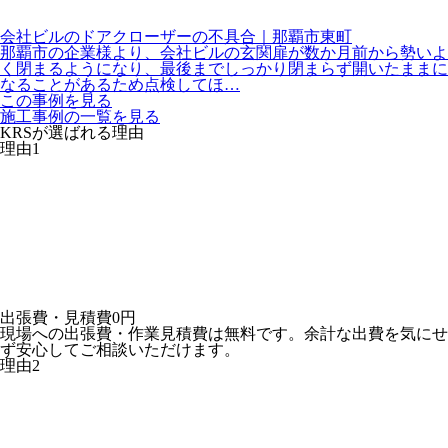
会社ビルのドアクローザーの不具合｜那覇市東町
那覇市の企業様より、会社ビルの玄関扉が数か月前から勢いよ
く閉まるようになり、最後までしっかり閉まらず開いたままに
なることがあるため点検してほ…
この事例を見る
施工事例の一覧を見る
KRSが選ばれる理由
理由
1
出張費・見積費
0円
現場への出張費・作業見積費は無料です。余計な出費を気にせ
ず安心してご相談いただけます。
理由
2