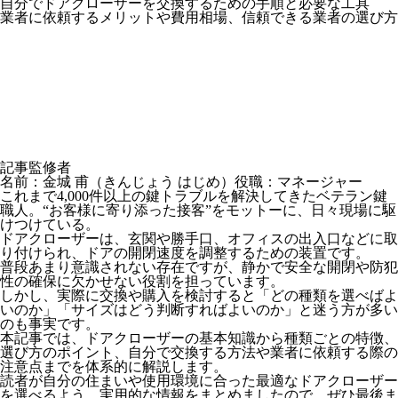
自分でドアクローザーを交換するための手順と必要な工具
業者に依頼するメリットや費用相場、信頼できる業者の選び方
記事監修者
名前：金城 甫
（きんじょう はじめ）
役職：マネージャー
これまで4,000件以上の鍵トラブルを解決してきたベテラン鍵
職人。“お客様に寄り添った接客”をモットーに、日々現場に駆
けつけている。
ドアクローザーは、玄関や勝手口、オフィスの出入口などに取
り付けられ、ドアの開閉速度を調整するための装置です。
普段あまり意識されない存在ですが、静かで安全な開閉や防犯
性の確保に欠かせない役割を担っています。
しかし、実際に交換や購入を検討すると「どの種類を選べばよ
いのか」「サイズはどう判断すればよいのか」と迷う方が多い
のも事実です。
本記事では、ドアクローザーの基本知識から種類ごとの特徴、
選び方のポイント、自分で交換する方法や業者に依頼する際の
注意点までを体系的に解説します。
読者が自分の住まいや使用環境に合った最適なドアクローザー
を選べるよう、実用的な情報をまとめましたので、ぜひ最後ま