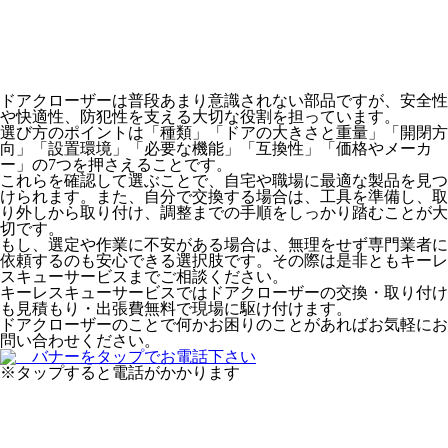
ドアクローザーは普段あまり意識されない部品ですが、安全性
や快適性、防犯性を支える大切な役割を担っています。
選び方のポイントは「種類」「ドアの大きさと重量」「開閉方
向」「設置環境」「必要な機能」「互換性」「価格やメーカ
ー」の7つを押さえることです。
これらを確認して選ぶことで、自宅や職場に最適な製品を見つ
けられます。また、自分で交換する場合は、工具を準備し、取
り外しから取り付け、調整までの手順をしっかり踏むことが大
切です。
もし、選定や作業に不安がある場合は、無理をせず専門業者に
依頼するのも安心できる選択肢です。その際は是非とも
キーレ
スキューサービス
までご相談ください。
キーレスキューサービスではドアクローザーの交換・取り付け
も
見積もり・出張費無料
で現場に駆け付けます。
ドアクローザーのことで何かお困りのことがあればお気軽にお
問い合わせください。
※タップすると電話がかかります