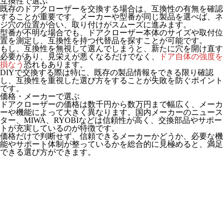
互換性で選ぶ
既存のドアクローザーを交換する場合は、互換性の有無を確認
することが重要です。メーカーや型番が同じ製品を選べば、ネ
ジ穴の位置が合い、取り付けがスムーズに進みます。
型番が不明な場合でも、ドアクローザー本体のサイズや取付位
置を測定し、互換性を持つ代替品を探すことが可能です。
もし、互換性を無視して選んでしまうと、新たに穴を開け直す
必要があり、見栄えが悪くなるだけでなく、
ドア自体の強度を
損なう
恐れもあります。
DIYで交換する際は特に、既存の製品情報をできる限り確認
し、互換性を重視した選び方をすることが失敗を防ぐポイント
です。
価格・メーカーで選ぶ
ドアクローザーの価格は数千円から数万円まで幅広く、メーカ
ーや機能によって大きく異なります。国内メーカーの
ニュース
ター
、
MIWA
、
RYOBI
などは信頼性が高く、交換部品やサポー
トが充実しているのが特徴です。
価格だけで判断せず、信頼できるメーカーかどうか、必要な機
能やサポート体制が整っているかを総合的に見極めると、満足
できる選び方ができます。