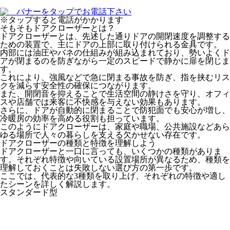
※タップすると電話がかかります
そもそもドアクローザーとは？
ドアクローザーとは、先述した通りドアの開閉速度を調整する
ための装置で、主にドアの上部に取り付けられる金具です。
内部には油圧やバネの仕組みが組み込まれており、勢いよくド
アが閉まるのを防ぎながら一定のスピードで静かに扉を閉じま
す。
これにより、強風などで急に閉まる事故を防ぎ、指を挟むリス
クを減らす安全性の確保につながります。
また、開閉音を抑えることで生活空間の静けさを守り、オフィ
スや店舗では来客に不快感を与えない効果もあります。
さらに、ドアが自動的に閉まることで防犯面でも安心が増し、
冷暖房の効率を高める役割も担っています。
このようにドアクローザーは、家庭や職場、公共施設などあら
ゆる場所で人々の暮らしを支える欠かせない存在です。
ドアクローザーの種類と特徴を理解しよう
ドアクローザーと一口に言っても、いくつかの種類がありま
す。それぞれ特徴や向いている設置場所が異なるため、種類を
理解しておくことは失敗しない選び方の第一歩です。
ここでは、代表的な3種類を取り上げ、それぞれの特徴や適し
たシーンを詳しく解説します。
スタンダード型