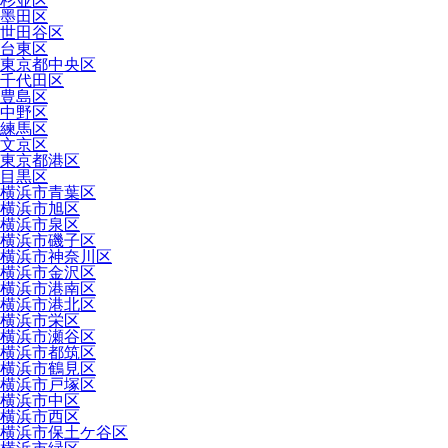
杉並区
墨田区
世田谷区
台東区
東京都中央区
千代田区
豊島区
中野区
練馬区
文京区
東京都港区
目黒区
横浜市青葉区
横浜市旭区
横浜市泉区
横浜市磯子区
横浜市神奈川区
横浜市金沢区
横浜市港南区
横浜市港北区
横浜市栄区
横浜市瀬谷区
横浜市都筑区
横浜市鶴見区
横浜市戸塚区
横浜市中区
横浜市西区
横浜市保土ケ谷区