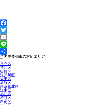
Facebook
Twitter
Email
Line
全国主要都市の対応エリア
共
足立区
有
荒川区
板橋区
江戸川区
大田区
葛飾区
東京都北区
江東区
品川区
渋谷区
新宿区