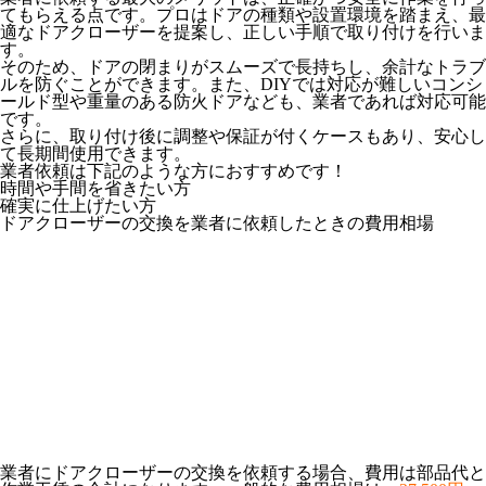
てもらえる点です。プロはドアの種類や設置環境を踏まえ、最
適なドアクローザーを提案し、正しい手順で取り付けを行いま
す。
そのため、ドアの閉まりがスムーズで長持ちし、余計なトラブ
ルを防ぐことができます。また、DIYでは対応が難しいコンシ
ールド型や重量のある防火ドアなども、業者であれば対応可能
です。
さらに、取り付け後に調整や保証が付くケースもあり、安心し
て長期間使用できます。
業者依頼は下記のような方におすすめです！
時間や手間を省きたい方
確実に仕上げたい方
ドアクローザーの交換を業者に依頼したときの費用相場
業者にドアクローザーの交換を依頼する場合、費用は
部品代
と