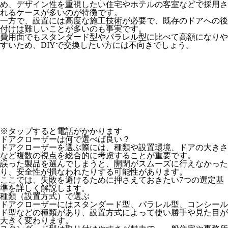
め、デザイン性を重視したい住宅やホテルの客室などで採用さ
れるケースが多いのが特徴です。
一方で、設置には高度な施工技術が必要で、既存のドアへの後
付けは難しいことが多いのも事実です。
費用面でもスタンダード型やパラレル型に比べて高額になりや
すいため、DIYで交換したい方には不向きでしょう。
※タップすると電話がかかります
ドアクローザーは何で選べば良い？
ドアクローザーを選ぶ際には、種類や設置環境、ドアの大きさ
など複数の視点を総合的に考慮することが重要です。
誤った製品を選んでしまうと、開閉がスムーズに行えなかった
り、安全性が損なわれたりする可能性があります。
ここでは、失敗を避けるために押さえておきたい7つの選定基
準を詳しく解説します。
種類（設置方式）で選ぶ
ドアクローザーにはスタンダード型、パラレル型、コンシール
ド型などの種類があり、設置方式によって使い勝手や見た目が
大きく変わります。