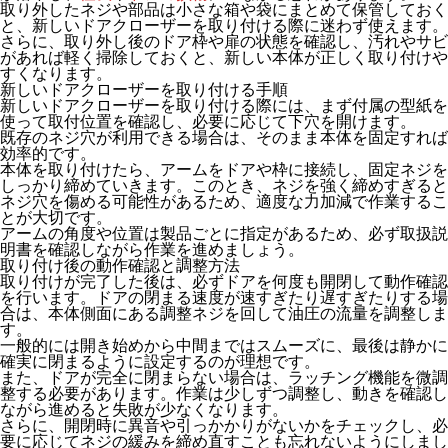
取り外したネジや部品は小さな箱や袋にまとめて保管しておく
と、新しいドアクローザーを取り付ける際に迷わず使えます。
さらに、取り外し後のドア枠や扉の状態を確認し、汚れやサビ
があれば軽く掃除しておくと、新しい本体が正しく取り付けや
すくなります。
新しいドアクローザーを取り付ける手順
新しいドアクローザーを取り付ける際には、まず付属の型紙を
使って取付位置を確認し、必要に応じて下穴を開けます。
既存のネジ穴が利用できる場合は、そのまま本体を固定すれば
効率的です。
本体を取り付けたら、アームをドアや枠に接続し、固定ネジを
しっかり締めていきます。このとき、ネジを強く締めすぎると
ネジ穴を傷める可能性があるため、適度な力加減で作業するこ
とが大切です。
アームの角度や位置は製品ごとに指定があるため、必ず取扱説
明書を確認しながら作業を進めましょう。
取り付け後の動作確認と調整方法
取り付けが完了した後は、必ずドアを何度も開閉して動作確認
を行います。ドアの閉まる速度が速すぎたり遅すぎたりする場
合は、本体側面にある調整ネジを回して油圧の流量を調整しま
す。
一般的には開き始めから中間まではスムーズに、最後は静かに
確実に閉まるように設定するのが理想です。
また、ドアが完全に閉まらない場合は、ラッチング機能を微調
整する必要があります。作業は少しずつ調整し、動きを確認し
ながら進めると失敗が少なくなります。
さらに、開閉時に異音や引っかかりがないかをチェックし、必
要に応じてネジの緩みを締め直すことも忘れないようにしまし