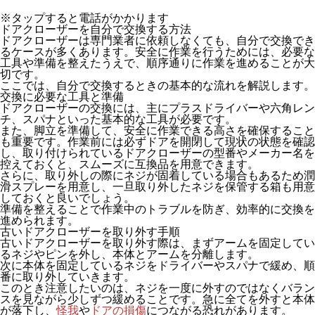
※タップすると電話がかかります
ドアクローザーを自分で交換する方法
ドアクローザーは専門業者に依頼しなくても、自分で交換でき
るケースが多くあります。安全に作業を行うためには、必要な
工具や準備を整えたうえで、順序通りに作業を進めることが大
切です。
ここでは、自分で交換するときの基本的な流れを解説します。
交換に必要な工具と準備
ドアクローザーの交換には、主に
プラスドライバー
や
六角レン
チ
、
スパナ
といった基本的な工具が必要です。
また、
脚立
を準備して、安全に作業できる高さを確保すること
も重要です。作業前には必ずドアを開閉して現状の状態を確認
し、取り付けられているドアクローザーの型番やメーカー名を
控えておくと、スムーズに互換品を用意できます。
さらに、取り外しの際にネジが固着している場合もあるため
潤
滑スプレー
を用意し、一旦取り外したネジを保管する
箱
も用意
しておくと良いでしょう。
準備を整えることで作業中のトラブルを防ぎ、効率的に交換を
進められます。
古いドアクローザーを取り外す手順
古いドアクローザーを取り外す際は、まずアームを固定してい
るネジやピンを外し、本体とアームを分離します。
次に本体を固定しているネジをドライバーやスパナで緩め、順
番に取り外していきます。
このとき注意したいのは、ネジを一度に外すのではなくバラン
スを見ながら少しずつ緩めることです。急に全てを外すと本体
が落下し、
怪我
や
ドアの損傷
につながる恐れがあります。