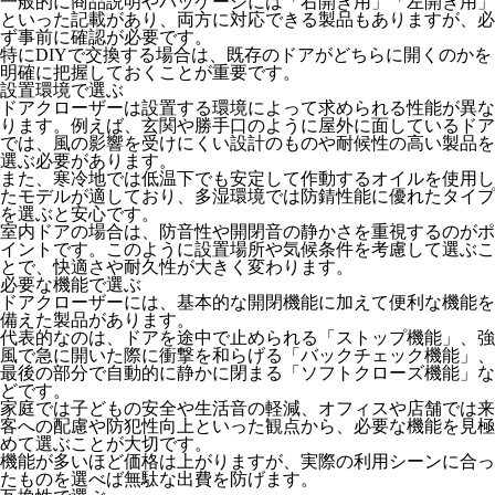
一般的に商品説明やパッケージには「
右開き用
」「
左開き用
」
といった記載があり、両方に対応できる製品もありますが、必
ず事前に確認が必要です。
特にDIYで交換する場合は、既存のドアがどちらに開くのかを
明確に把握しておくことが重要です。
設置環境で選ぶ
ドアクローザーは設置する環境によって求められる性能が異な
ります。例えば、玄関や勝手口のように屋外に面しているドア
では、風の影響を受けにくい設計のものや耐候性の高い製品を
選ぶ必要があります。
また、寒冷地では低温下でも安定して作動するオイルを使用し
たモデルが適しており、多湿環境では防錆性能に優れたタイプ
を選ぶと安心です。
室内ドアの場合は、防音性や開閉音の静かさを重視するのがポ
イントです。このように設置場所や気候条件を考慮して選ぶこ
とで、快適さや耐久性が大きく変わります。
必要な機能で選ぶ
ドアクローザーには、基本的な開閉機能に加えて便利な機能を
備えた製品があります。
代表的なのは、ドアを途中で止められる「
ストップ機能
」、強
風で急に開いた際に衝撃を和らげる「
バックチェック機能
」、
最後の部分で自動的に静かに閉まる「
ソフトクローズ機能
」な
どです。
家庭では子どもの安全や生活音の軽減、オフィスや店舗では来
客への配慮や防犯性向上といった観点から、必要な機能を見極
めて選ぶことが大切です。
機能が多いほど価格は上がりますが、実際の利用シーンに合っ
たものを選べば無駄な出費を防げます。