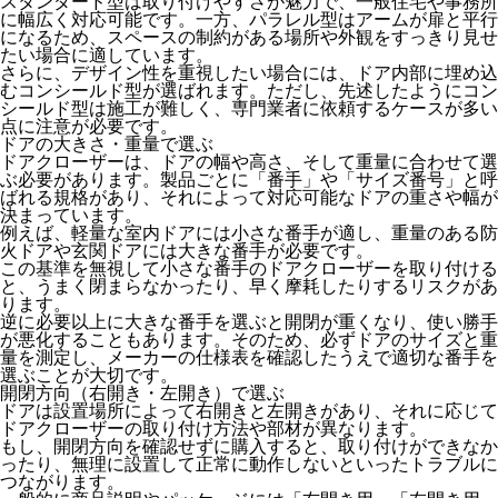
スタンダード型
は取り付けやすさが魅力で、一般住宅や事務所
に幅広く対応可能です。一方、
パラレル型
はアームが扉と平行
になるため、スペースの制約がある場所や外観をすっきり見せ
たい場合に適しています。
さらに、デザイン性を重視したい場合には、ドア内部に埋め込
む
コンシールド型
が選ばれます。ただし、先述したようにコン
シールド型は施工が難しく、専門業者に依頼するケースが多い
点に注意が必要です。
ドアの大きさ・重量で選ぶ
ドアクローザーは、ドアの幅や高さ、そして重量に合わせて選
ぶ必要があります。製品ごとに「番手」や「サイズ番号」と呼
ばれる規格があり、それによって対応可能なドアの重さや幅が
決まっています。
例えば、軽量な室内ドアには小さな番手が適し、重量のある防
火ドアや玄関ドアには大きな番手が必要です。
この基準を無視して小さな番手のドアクローザーを取り付ける
と、うまく閉まらなかったり、早く摩耗したりするリスクがあ
ります。
逆に必要以上に大きな番手を選ぶと開閉が重くなり、使い勝手
が悪化することもあります。そのため、必ずドアのサイズと重
量を測定し、メーカーの仕様表を確認したうえで適切な番手を
選ぶことが大切です。
開閉方向（右開き・左開き）で選ぶ
ドアは設置場所によって右開きと左開きがあり、それに応じて
ドアクローザーの取り付け方法や部材が異なります。
もし、開閉方向を確認せずに購入すると、取り付けができなか
ったり、無理に設置して正常に動作しないといったトラブルに
つながります。