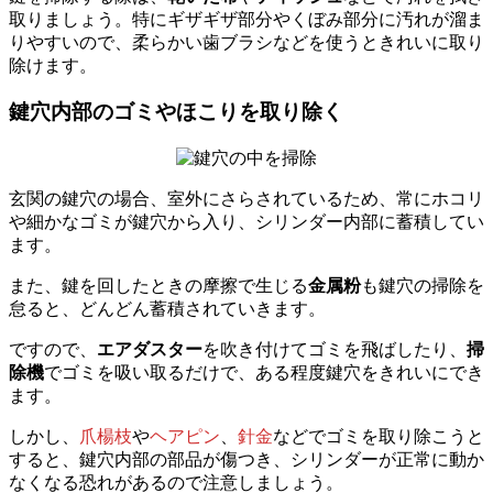
取りましょう。特にギザギザ部分やくぼみ部分に汚れが溜ま
りやすいので、柔らかい歯ブラシなどを使うときれいに取り
除けます。
鍵穴内部のゴミやほこりを取り除く
玄関の鍵穴の場合、室外にさらされているため、常にホコリ
や細かなゴミが鍵穴から入り、シリンダー内部に蓄積してい
ます。
また、鍵を回したときの摩擦で生じる
金属粉
も鍵穴の掃除を
怠ると、どんどん蓄積されていきます。
ですので、
エアダスター
を吹き付けてゴミを飛ばしたり、
掃
除機
でゴミを吸い取るだけで、ある程度鍵穴をきれいにでき
ます。
しかし、
爪楊枝
や
ヘアピン
、
針金
などでゴミを取り除こうと
すると、鍵穴内部の部品が傷つき、シリンダーが正常に動か
なくなる恐れがあるので注意しましょう。