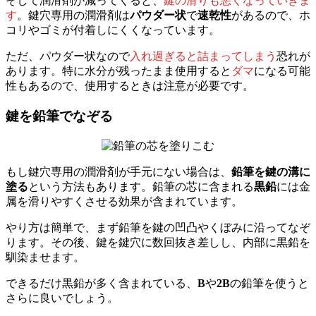
そして潤滑剤が減ってくると、
鍵の滑りも悪くなっていきま
す
。鍵穴専用の潤滑剤は
パウダー状
で
速乾性
があるので、ホ
コリやゴミが付着しにくくなっています。
ただ、パウダー状なので
入れ過ぎると詰まってしまう
恐れが
あります。特に水分が残ったまま使用すると
ダマ
になる可能
性もあるので、使用するときは注意が必要です。
鍵を鉛筆でなぞる
もし鍵穴専用の潤滑剤が手元にない場合は、
鉛筆を鍵の溝に
塗る
という方法もあります。鉛筆の芯に含まれる
黒鉛
には金
属を滑りやすくさせる効果が含まれています。
やり方は簡単で、まず鉛筆を鍵の凹凸やくぼみに沿ってなぞ
ります。その後、鍵を鍵穴に数回抜き差しし、内部に黒鉛を
馴染ませます。
できるだけ黒鉛が多く含まれている、
B
や
2B
の鉛筆を使うと
さらに良いでしょう。