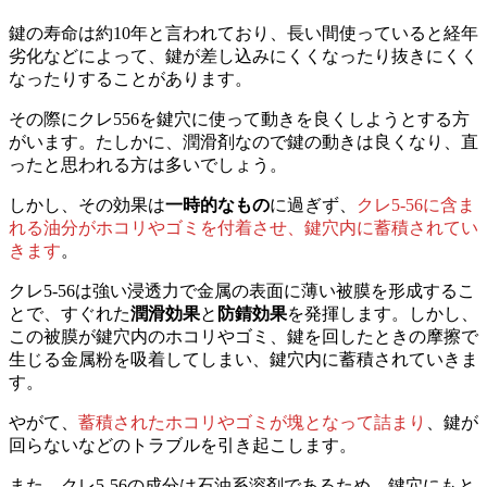
鍵の寿命は約10年と言われており、長い間使っていると経年
劣化などによって、鍵が差し込みにくくなったり抜きにくく
なったりすることがあります。
その際にクレ556を鍵穴に使って動きを良くしようとする方
がいます。たしかに、潤滑剤なので鍵の動きは良くなり、直
ったと思われる方は多いでしょう。
しかし、その効果は
一時的なもの
に過ぎず、
クレ5-56に含ま
れる油分がホコリやゴミを付着させ、鍵穴内に蓄積されてい
きます
。
クレ5-56は強い浸透力で金属の表面に薄い被膜を形成するこ
とで、すぐれた
潤滑効果
と
防錆効果
を発揮します。しかし、
この被膜が鍵穴内のホコリやゴミ、鍵を回したときの摩擦で
生じる金属粉を吸着してしまい、鍵穴内に蓄積されていきま
す。
やがて、
蓄積されたホコリやゴミが塊となって詰まり
、鍵が
回らないなどのトラブルを引き起こします。
また、クレ5-56の成分は石油系溶剤であるため、鍵穴にもと