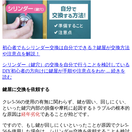
初心者でもシリンダー交換は自分でできる？鍵屋が交換方法
や注意点を解説！
シリンダー（鍵穴）の交換を自分で行うことを検討している
DIY初心者の方向けに鍵屋が手順や注意点をわか
... 続きを
読む
鍵屋に交換を依頼する
クレ5-56の使用の有無に関わらず、鍵が固い、回しにくい、
といった鍵穴内部の損傷や摩耗に起因するトラブルの根本的
な原因は
経年劣化
であることが殆どです。
ですので、もし鍵が回しにくいといったことが原因でクレ5-
56を使用した場合は、シリンダー交換を依頼することも検討