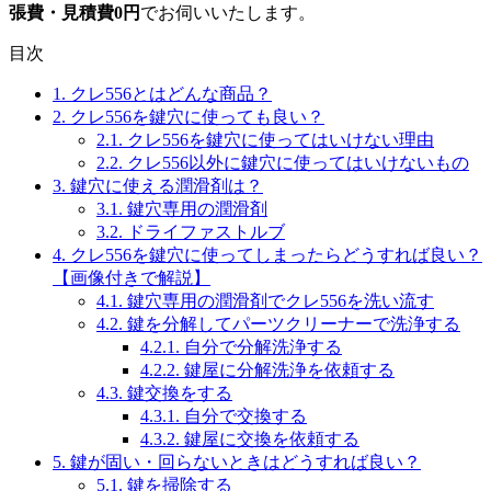
張費・見積費0円
でお伺いいたします。
目次
1.
クレ556とはどんな商品？
2.
クレ556を鍵穴に使っても良い？
2.1.
クレ556を鍵穴に使ってはいけない理由
2.2.
クレ556以外に鍵穴に使ってはいけないもの
3.
鍵穴に使える潤滑剤は？
3.1.
鍵穴専用の潤滑剤
3.2.
ドライファストルブ
4.
クレ556を鍵穴に使ってしまったらどうすれば良い？
【画像付きで解説】
4.1.
鍵穴専用の潤滑剤でクレ556を洗い流す
4.2.
鍵を分解してパーツクリーナーで洗浄する
4.2.1.
自分で分解洗浄する
4.2.2.
鍵屋に分解洗浄を依頼する
4.3.
鍵交換をする
4.3.1.
自分で交換する
4.3.2.
鍵屋に交換を依頼する
5.
鍵が固い・回らないときはどうすれば良い？
5.1.
鍵を掃除する