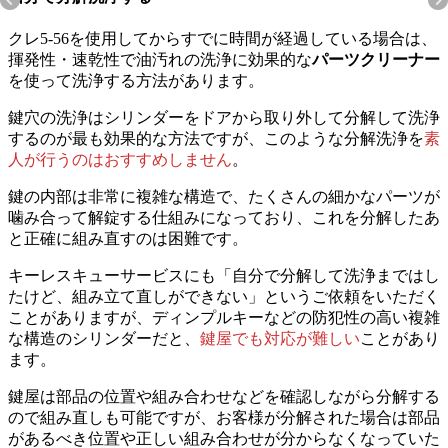
Previous
クレ5-56を使用してからすでに時間が経過している場合は、
揮発性・速乾性で油汚れの洗浄に効果的な
パーツクリーナー
を使って洗浄する方法があります。
鍵穴の洗浄はシリンダーをドアから取り外して分解して洗浄
するのが最も効果的な方法ですが、このような分解洗浄を
素
人が行うのはおすすめしません
。
鍵の内部は非常に複雑な構造で、たくさんの細かなパーツが
噛み合って解錠する仕組みになっており、これを分解したあ
と正確に組み直すのは困難です。
キーレスキューサービスにも「自分で分解して洗浄まではし
たけど、組み立て直しができない」というご依頼をいただく
ことがありますが、ディンプルキーなどの防犯性の高い複雑
な構造のシリンダーだと、
鍵屋でも対応が難しい
ことがあり
ます。
鍵屋は部品の位置や組み合わせなどを確認しながら分解する
ので組み直しも可能ですが、お客様が分解された場合は部品
があるべき位置や正しい組み合わせが分からなくなっていた