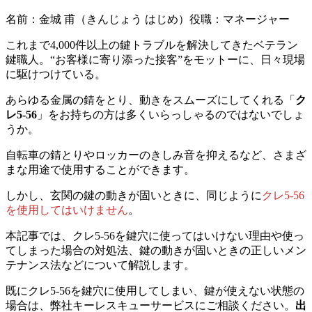
名前：金城 甫
（きんじょう はじめ）
役職：マネージャー
これまで4,000件以上の鍵トラブルを解決してきたベテラン
鍵職人。“お客様に寄り添った接客”をモットーに、日々現場
に駆けつけている。
あらゆる金属の錆をとり、動きをスムーズにしてくれる「
ク
レ5-56
」をお持ちの方は多くいらっしゃるのではないでしょ
うか。
自転車の錆とりやロッカーのきしみ音を抑えるなど、さまざ
まな用途で使用することができます。
しかし、玄関の鍵の動きが固いときに、同じように
クレ5-56
を使用してはいけません
。
本記事では、クレ5-56を鍵穴に使ってはいけない理由や使っ
てしまった場合の対処法、鍵の動きが固いときの正しいメン
テナンス法などについて解説します。
既にクレ5-56を鍵穴に使用してしまい、鍵が使えない状態の
場合は、弊社キーレスキューサービスにご相談ください。
出