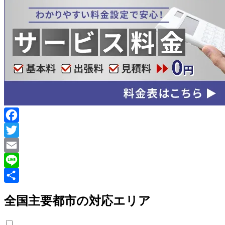
Facebook
Twitter
Email
Line
共
全国主要都市の対応エリア
有