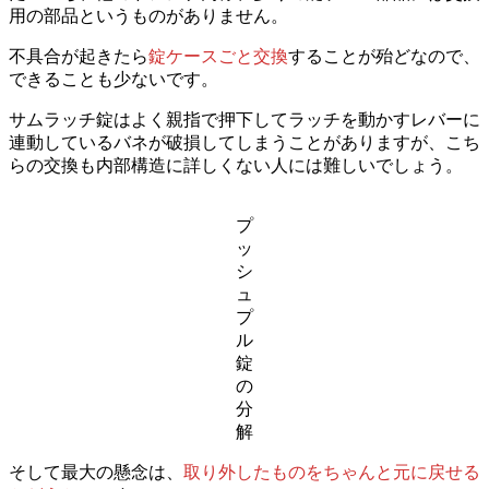
用の部品というものがありません。
不具合が起きたら
錠ケースごと交換
することが殆どなので、
できることも少ないです。
サムラッチ錠はよく親指で押下してラッチを動かすレバーに
連動しているバネが破損してしまうことがありますが、こち
らの交換も内部構造に詳しくない人には難しいでしょう。
プ
ッ
シ
ュ
プ
ル
錠
の
分
解
そして最大の懸念は、
取り外したものをちゃんと元に戻せる