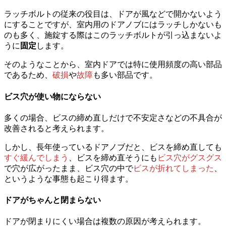
ラッチボルトの従来の役目は、ドアが風などで開かないよう
にすることですが、室内用のドアノブにはラッチしかないも
のも多く、施錠する際はこのラッチボルトが引っ込まないよ
うに
固定
します。
そのようなことから、室内ドアでは特に使用頻度の高い部品
であるため、
破損
や
故障
も多い部品です。
ビス穴が使い物にならない
多くの場合、ビスの締め直しだけで不安定さなどの不具合が
改善されると考えられます。
しかし、長年使っているドアノブだと、ビスを締め直しても
すぐ緩んでしまう
、ビスを締め直そうにも
ビス穴がグスグス
で穴が広がったまま、ビス穴の中で
ビスが折れてしまった
、
というような事態も起こり得ます。
ドアがちゃんと閉まらない
ドアが閉まりにくい場合は複数の原因が考えられます。