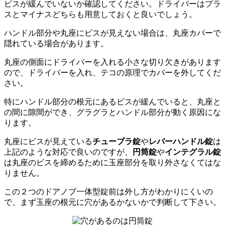
ビスが緩んでいないか確認してください。ドライバーはプラ
スとマイナスどちらも用意しておくと良いでしょう。
ハンドル部分や丸座にビスが見えない場合は、丸座カバーで
隠れている場合があります。
丸座の側面にドライバーを入れる小さな切り欠きがあります
ので、ドライバーを入れ、テコの原理でカバーを外してくだ
さい。
特にハンドル部分の根元にあるビスが緩んでいると、丸座と
の間に隙間ができ、グラグラとハンドル部分が動く原因にな
ります。
丸座にビスが見えている
チューブラ錠
や
レバーハンドル錠
は
上記のような対応で良いのですが、
円筒錠
や
インテグラル錠
は丸座のビスを締めるために玉座部分を取り外さなくてはな
りません。
この２つのドアノブ一体型錠前は外し方がわかりにくいの
で、まず玉座の根元に穴があるかないかで判断して下さい。