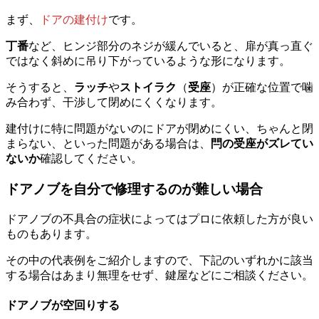
まず、
ドアの建付け
です。
丁番
など、ヒンジ部分のネジが緩んでいると、扉が真っ直ぐ
ではなく斜めに吊り下がっているような形になります。
そうすると、
ラッチ
や
ストイラク
（
受座
）が正確な位置で噛
み合わず、干渉して閉めにくくなります。
建付けに特に問題がないのにドアが閉めにくい、ちゃんと閉
まらない、といった問題がある場合は、
閂の受座がズレてい
ないか
確認してください。
ドアノブを自分で修理するのが難しい場合
ドアノブの不具合の症状によってはプロに依頼した方が良い
ものもあります。
その中の代表例をご紹介しますので、下記のいずれかに該当
する場合はあまり無理をせず、鍵屋などにご相談ください。
ドアノブが空回りする