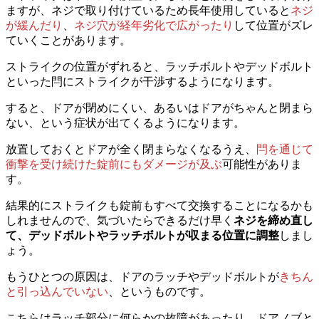
ますが、ネジで取り付けているため長年使用していると
ネジ
が緩んだり
、
ネジ穴が経年劣化で広がったり
して位置がズレ
ていくことがあります。
ストライクの位置がずれると、ラッチボルトやデッドボルト
といった閂にストライクが干渉するようになります。
すると、ドアが閉めにくい、あるいはドアがちゃんと閉まら
ない、という症状が出てくるようになります。
放置しておくとドアが全く閉まらなくなるうえ、
閂を通じて
衝撃を受け続けた錠前にもダメージが及ぶ
可能性がありま
す。
結果的にストライクも錠前もすべて交換することになるかも
しれませんので、気づいたらできるだけ早く
ネジを締め直し
て、デッドボルトやラッチボルトが収まる位置に調整
しまし
ょう。
もうひとつの原因は、ドアのラッチやデッドボルトが
きちん
と引っ込んでいない
、というものです。
こちらはラッチ部分に何らかの故障があったり、ドアノブと