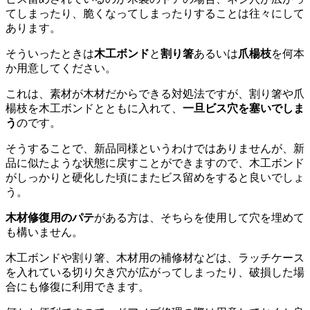
てしまったり、脆くなってしまったりすることは往々にして
あります。
そういったときは
木工ボンド
と
割り箸
あるいは
爪楊枝
を何本
か用意してください。
これは、素材が木材だからできる対処法ですが、割り箸や爪
楊枝を木工ボンドとともに入れて、
一旦ビス穴を塞いでしま
う
のです。
そうすることで、新品同様というわけではありませんが、新
品に似たような状態に戻すことができますので、木工ボンド
がしっかりと硬化した頃にまたビス留めをすると良いでしょ
う。
木材修復用のパテ
がある方は、そちらを使用して穴を埋めて
も構いません。
木工ボンドや割り箸、木材用の補修材などは、ラッチケース
を入れている切り欠き穴が広がってしまったり、破損した場
合にも修復に利用できます。