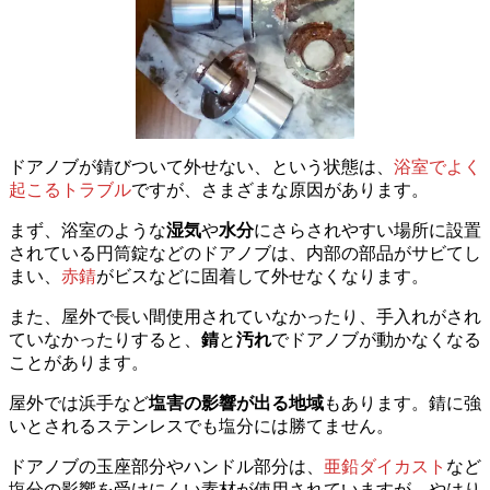
ドアノブが錆びついて外せない、という状態は、
浴室でよく
起こるトラブル
ですが、さまざまな原因があります。
まず、浴室のような
湿気
や
水分
にさらされやすい場所に設置
されている円筒錠などのドアノブは、内部の部品がサビてし
まい、
赤錆
がビスなどに固着して外せなくなります。
また、屋外で長い間使用されていなかったり、手入れがされ
ていなかったりすると、
錆
と
汚れ
でドアノブが動かなくなる
ことがあります。
屋外では浜手など
塩害の影響が出る地域
もあります。錆に強
いとされるステンレスでも塩分には勝てません。
ドアノブの玉座部分やハンドル部分は、
亜鉛ダイカスト
など
塩分の影響を受けにくい素材が使用されていますが、やはり