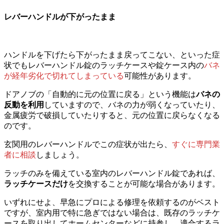
レバーハンドルが下がったまま
ハンドルを下げたら下がったまま戻ってこない、といった症
状でもレバーハンドル錠のラッチケースや錠ケース内の
バネ
が経年劣化で切れてしまっている
可能性があります。
ドアノブの「自動的に元の位置に戻る」という機能は
バネの
反動を利用
していますので、バネの力が弱くなっていたり、
金属疲労で破損していたりすると、元の位置に戻らなくなる
のです。
玄関用のレバーハンドルでこの症状が出たら、
すぐに専門業
者に相談
しましょう。
ラッチのみを備えている室内のレバーハンドル錠であれば、
ラッチケースだけ
を交換することが可能な場合があります。
いずれにせよ、早急にプロによる修理を依頼するのがベスト
ですが、室内用で特に急ぎではない場合は、既存のラッチケ
ースを取り出してホームセンターなどに持参し、適合するラ