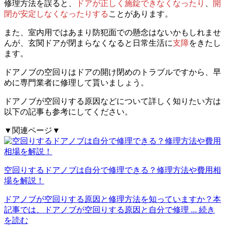
修理方法を誤ると、
ドアが正しく施錠できなくなったり
、
開
閉が安定しなくなったりする
ことがあります。
また、室内用ではあまり防犯面での懸念はないかもしれませ
んが、玄関ドアが閉まらなくなると日常生活に
支障
をきたし
ます。
ドアノブの空回りはドアの開け閉めのトラブルですから、早
めに専門業者に修理して貰いましょう。
ドアノブが空回りする原因などについて詳しく知りたい方は
以下の記事も参考にしてください。
▼関連ページ▼
空回りするドアノブは自分で修理できる？修理方法や費用相
場を解説！
ドアノブが空回りする原因と修理方法を知っていますか？本
記事では、ドアノブが空回りする原因と自分で修理
... 続き
を読む