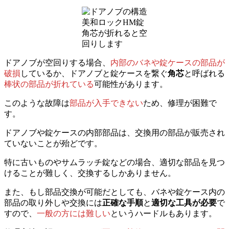
美和ロックHM錠
角芯が折れると空
回りします
ドアノブが空回りする場合、
内部のバネや錠ケースの部品が
破損
しているか、ドアノブと錠ケースを繋ぐ
角芯
と呼ばれる
棒状の部品が折れている
可能性があります。
このような故障は
部品が入手できない
ため、修理が困難で
す。
ドアノブや錠ケースの内部部品は、交換用の部品が販売され
ていないことが殆どです。
特に古いものやサムラッチ錠などの場合、適切な部品を見つ
けることが難しく、交換するしかありません。
また、もし部品交換が可能だとしても、バネや錠ケース内の
部品の取り外しや交換には
正確な手順
と
適切な工具が必要
で
すので、
一般の方には難しい
というハードルもあります。