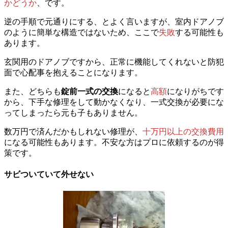
かどうか
、です。
逆の手順で元通りにする、とよく言いますが、室内ドアノブ
のように簡単な構造ではないため、ここで
失敗
する可能性も
あります。
玄関用のドアノブですから、正常に機能してくれないと防犯
面で心配事を抱えることになります。
また、どちらも
錠前一式の交換
になると
高額
になりがちです
から、下手な修理をして動かなくなり、一式交換が必要にな
ってしまったら元も子もありません。
数万円で済んだかもしれない修理が、
十万円以上の交換費用
になる可能性もあります。不安な方はプロに依頼するのが得
策です。
サビついていて外せない